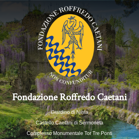
Fondazione Roffredo Caetani
Giardino di Ninfa
Castello Caetani di Sermoneta
Complesso Monumentale Tor Tre Ponti